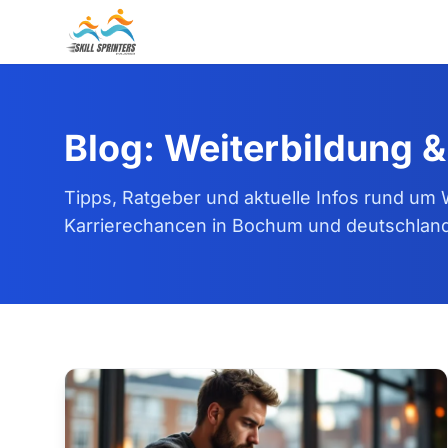
Blog: Weiterbildung &
Tipps, Ratgeber und aktuelle Infos rund um 
Karrierechancen in Bochum und deutschland